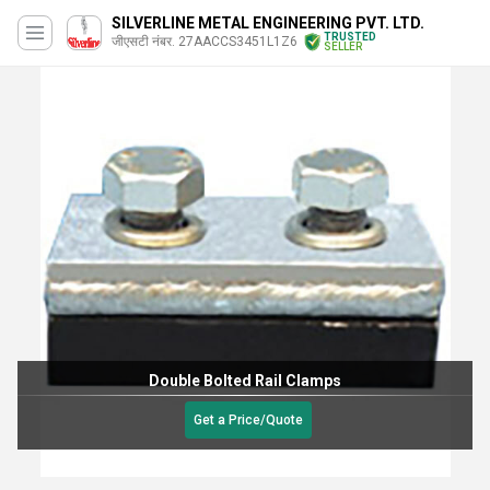
SILVERLINE METAL ENGINEERING PVT. LTD.
TRUSTED
जीएसटी नंबर. 27AACCS3451L1Z6
SELLER
Double Bolted Rail Clamps
Get a Price/Quote